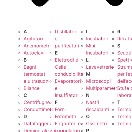
A
Distillatori
I
R
Agitatori
e
Incubatori
Rifrat
Anemometri
purificatori
Mini
S
Autoclavi
E
Incubatori
Scuoti
B
Elettrodi e
L
Spettr
Bagni
Celle
Lavavetrerie
Strume
termostati
conducibilità
M
per l’a
e ultrasuoni
Evaporatori
Microscopi
dell’a
Bilance
e
Multiparametri
Stufe 
C
Insuffiatori
N
labora
Centrifughe
F
Nastri
T
Conduttimetri
Forni
riscaldanti
Termo
D
Fotometri
O
Termo
Datalogger
Frigoriferi e
Ossimetri
Termos
Demineralizzatori
congelatori
P