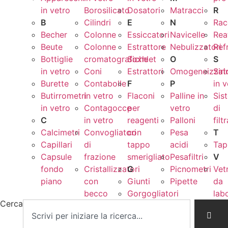
in vetro
Borosilicato
Dosatori
Matracci
R
B
Cilindri
E
N
Rac
Becher
Colonne
Essiccatori
Navicelle
Rea
Beute
Colonne
Estrattore
Nebulizzatori
Ref
Bottiglie
cromatografiche
Soxhlet
O
S
in vetro
Coni
Estrattori
Omogeneizzato
Sir
Burette
Contabolle
F
P
in 
Butirrometri
in vetro
Flaconi
Palline in
Sis
in vetro
Contagocce
per
vetro
di
C
in vetro
reagenti
Palloni
filt
Calcimetri
Convogliatori
con
Pesa
T
Capillari
di
tappo
acidi
Tap
Capsule
frazione
smerigliato
Pesafiltri
V
fondo
Cristallizzatori
G
Picnometri
Vet
piano
con
Giunti
Pipette
da
becco
Gorgogliatori
lab
Cerca