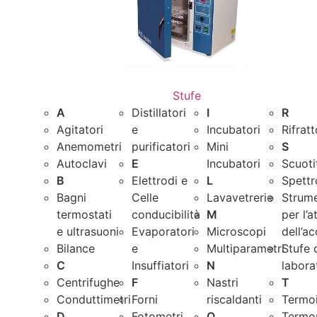
Stufe
A
Distillatori
I
R
Agitatori
e
Incubatori
Rifrat
Anemometri
purificatori
Mini
S
Autoclavi
E
Incubatori
Scuoti
B
Elettrodi e
L
Spettr
Bagni
Celle
Lavavetrerie
Strume
termostati
conducibilità
M
per l’a
e ultrasuoni
Evaporatori
Microscopi
dell’a
Bilance
e
Multiparametri
Stufe 
C
Insuffiatori
N
labora
Centrifughe
F
Nastri
T
Conduttimetri
Forni
riscaldanti
Termo
D
Fotometri
O
Termo