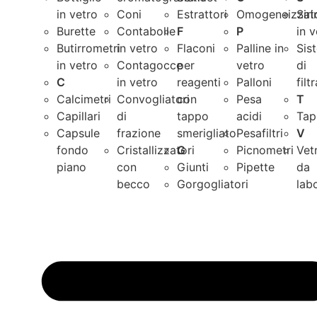
in vetro
Coni
Estrattori
Omogeneizzato
Sir
Burette
Contabolle
F
P
in 
Butirrometri
in vetro
Flaconi
Palline in
Sis
in vetro
Contagocce
per
vetro
di
C
in vetro
reagenti
Palloni
filt
Calcimetri
Convogliatori
con
Pesa
T
Capillari
di
tappo
acidi
Tap
Capsule
frazione
smerigliato
Pesafiltri
V
fondo
Cristallizzatori
G
Picnometri
Vet
piano
con
Giunti
Pipette
da
becco
Gorgogliatori
lab