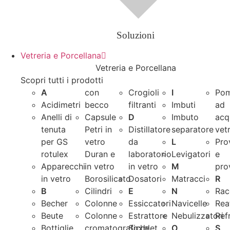
Soluzioni
Vetreria e Porcellana
Vetreria e Porcellana
Scopri tutti i prodotti
A
con
Crogioli
I
Po
Acidimetri
becco
filtranti
Imbuti
ad
Anelli di
Capsule
D
Imbuto
acq
tenuta
Petri in
Distillatore
separatore
vet
per GS
vetro
da
L
Pro
rotulex
Duran e
laboratorio
Levigatori
e
Apparecchi
in vetro
in vetro
M
pro
in vetro
Borosilicato
Dosatori
Matracci
R
B
Cilindri
E
N
Rac
Becher
Colonne
Essiccatori
Navicelle
Rea
Beute
Colonne
Estrattore
Nebulizzatori
Ref
Bottiglie
cromatografiche
Soxhlet
O
S