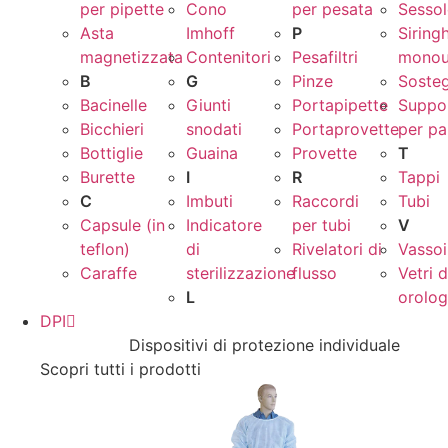
per pipette
Cono
per pesata
Sessol
Asta
Imhoff
P
Siring
magnetizzata
Contenitori
Pesafiltri
monou
B
G
Pinze
Sosteg
Bacinelle
Giunti
Portapipette
Suppor
Bicchieri
snodati
Portaprovette
per pa
Bottiglie
Guaina
Provette
T
Burette
I
R
Tappi
C
Imbuti
Raccordi
Tubi
Capsule (in
Indicatore
per tubi
V
teflon)
di
Rivelatori di
Vassoi
Caraffe
sterilizzazione
flusso
Vetri 
L
orolog
DPI
Dispositivi di protezione individuale
Scopri tutti i prodotti