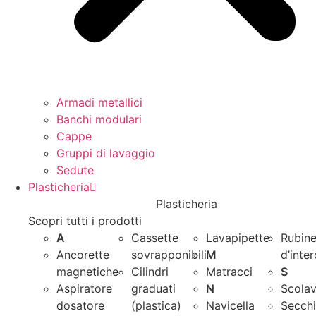
Armadi metallici
Banchi modulari
Cappe
Gruppi di lavaggio
Sedute
Plasticheria
Plasticheria
Scopri tutti i prodotti
A
Cassette
Lavapipette
Rubine
Ancorette
sovrapponibili
M
d’inte
magnetiche
Cilindri
Matracci
S
Aspiratore
graduati
N
Scolav
dosatore
(plastica)
Navicella
Secchi