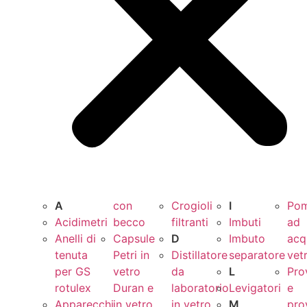
A
con
Crogioli
I
Po
Acidimetri
becco
filtranti
Imbuti
ad
Anelli di
Capsule
D
Imbuto
acq
tenuta
Petri in
Distillatore
separatore
vet
per GS
vetro
da
L
Pro
rotulex
Duran e
laboratorio
Levigatori
e
Apparecchi
in vetro
in vetro
M
pro