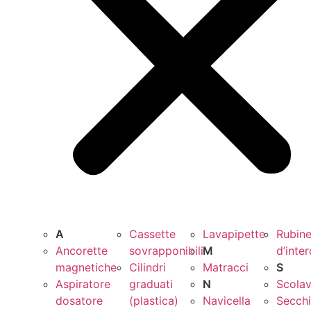
A
Cassette
Lavapipette
Rubine
Ancorette
sovrapponibili
M
d’inte
magnetiche
Cilindri
Matracci
S
Aspiratore
graduati
N
Scolav
dosatore
(plastica)
Navicella
Secchi