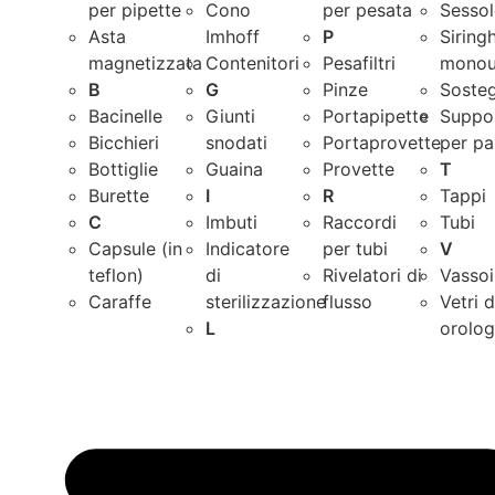
per pipette
Cono
per pesata
Sessol
Asta
Imhoff
P
Siring
magnetizzata
Contenitori
Pesafiltri
monou
B
G
Pinze
Sosteg
Bacinelle
Giunti
Portapipette
Suppor
Bicchieri
snodati
Portaprovette
per pa
Bottiglie
Guaina
Provette
T
Burette
I
R
Tappi
C
Imbuti
Raccordi
Tubi
Capsule (in
Indicatore
per tubi
V
teflon)
di
Rivelatori di
Vassoi
Caraffe
sterilizzazione
flusso
Vetri 
L
orolog