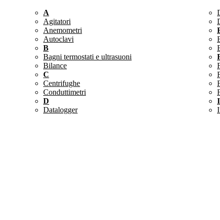
A
Agitatori
D
Anemometri
Autoclavi
B
Bagni termostati e ultrasuoni
Bilance
C
Centrifughe
F
Conduttimetri
D
I
Datalogger