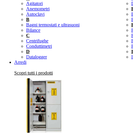
Agitatori
D
Anemometri
Autoclavi
B
Bagni termostati e ultrasuoni
Bilance
C
Centrifughe
F
Conduttimetri
D
I
Datalogger
Arredi
Scopri tutti i prodotti