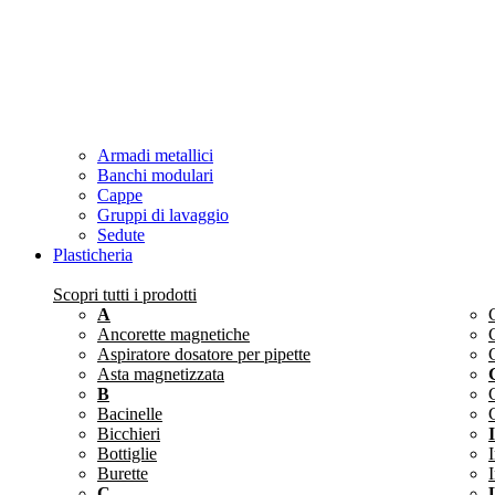
Armadi metallici
Banchi modulari
Cappe
Gruppi di lavaggio
Sedute
Plasticheria
Scopri tutti i prodotti
A
C
Ancorette magnetiche
Aspiratore dosatore per pipette
Asta magnetizzata
B
Bacinelle
Bicchieri
I
Bottiglie
Burette
I
C