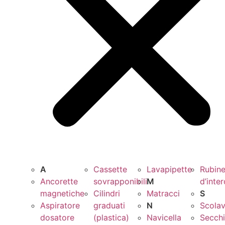
A
Cassette
Lavapipette
Rubine
Ancorette
sovrapponibili
M
d’inte
magnetiche
Cilindri
Matracci
S
Aspiratore
graduati
N
Scolav
dosatore
(plastica)
Navicella
Secchi