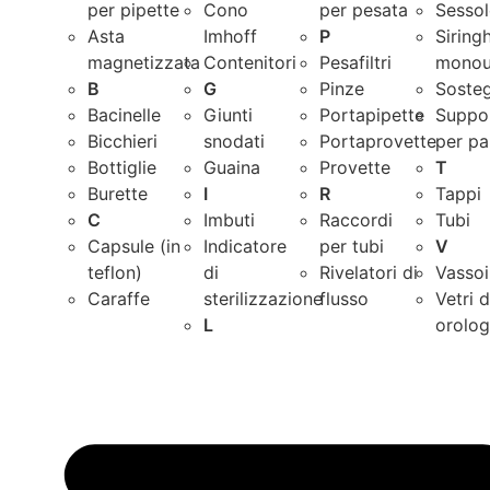
per pipette
Cono
per pesata
Sessol
Asta
Imhoff
P
Siring
magnetizzata
Contenitori
Pesafiltri
monou
B
G
Pinze
Sosteg
Bacinelle
Giunti
Portapipette
Suppor
Bicchieri
snodati
Portaprovette
per pa
Bottiglie
Guaina
Provette
T
Burette
I
R
Tappi
C
Imbuti
Raccordi
Tubi
Capsule (in
Indicatore
per tubi
V
teflon)
di
Rivelatori di
Vassoi
Caraffe
sterilizzazione
flusso
Vetri 
L
orolog