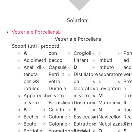
Soluzioni
Vetreria e Porcellana
Vetreria e Porcellana
Scopri tutti i prodotti
A
con
Crogioli
I
Po
Acidimetri
becco
filtranti
Imbuti
ad
Anelli di
Capsule
D
Imbuto
acq
tenuta
Petri in
Distillatore
separatore
vet
per GS
vetro
da
L
Pro
rotulex
Duran e
laboratorio
Levigatori
e
Apparecchi
in vetro
in vetro
M
pro
in vetro
Borosilicato
Dosatori
Matracci
R
B
Cilindri
E
N
Rac
Becher
Colonne
Essiccatori
Navicelle
Rea
Beute
Colonne
Estrattore
Nebulizzatori
Ref
Bottiglie
cromatografiche
Soxhlet
O
S