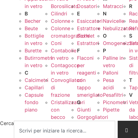
in vetro
Borosilicato
Dosatori
Matracci
R
B
Cilindri
E
N
Rac
Becher
Colonne
Essiccatori
Navicelle
Rea
Beute
Colonne
Estrattore
Nebulizzatori
Ref
Bottiglie
cromatografiche
Soxhlet
O
S
in vetro
Coni
Estrattori
Omogeneizzato
Sir
Burette
Contabolle
F
P
in 
Butirrometri
in vetro
Flaconi
Palline in
Sis
in vetro
Contagocce
per
vetro
di
C
in vetro
reagenti
Palloni
filt
Calcimetri
Convogliatori
con
Pesa
T
Capillari
di
tappo
acidi
Tap
Capsule
frazione
smerigliato
Pesafiltri
V
fondo
Cristallizzatori
G
Picnometri
Vet
piano
con
Giunti
Pipette
da
becco
Gorgogliatori
lab
Cerca