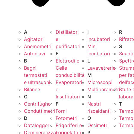
A
Distillatori
I
R
Agitatori
e
Incubatori
Rifrat
Anemometri
purificatori
Mini
S
Autoclavi
E
Incubatori
Scuoti
B
Elettrodi e
L
Spettr
Bagni
Celle
Lavavetrerie
Strume
termostati
conducibilità
M
per l’a
e ultrasuoni
Evaporatori
Microscopi
dell’a
Bilance
e
Multiparametri
Stufe 
C
Insuffiatori
N
labora
Centrifughe
F
Nastri
T
Conduttimetri
Forni
riscaldanti
Termo
D
Fotometri
O
Termo
Datalogger
Frigoriferi e
Ossimetri
Termos
Demineralizzatori
congelatori
P