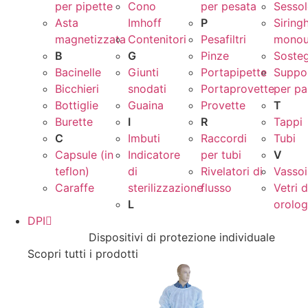
per pipette
Cono
per pesata
Sessol
Asta
Imhoff
P
Siring
magnetizzata
Contenitori
Pesafiltri
monou
B
G
Pinze
Sosteg
Bacinelle
Giunti
Portapipette
Suppor
Bicchieri
snodati
Portaprovette
per pa
Bottiglie
Guaina
Provette
T
Burette
I
R
Tappi
C
Imbuti
Raccordi
Tubi
Capsule (in
Indicatore
per tubi
V
teflon)
di
Rivelatori di
Vassoi
Caraffe
sterilizzazione
flusso
Vetri 
L
orolog
DPI
Dispositivi di protezione individuale
Scopri tutti i prodotti