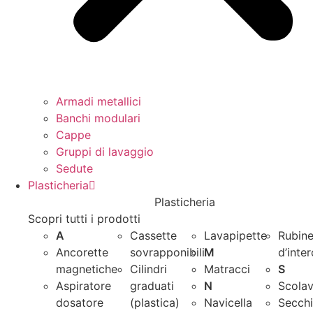
Armadi metallici
Banchi modulari
Cappe
Gruppi di lavaggio
Sedute
Plasticheria
Plasticheria
Scopri tutti i prodotti
A
Cassette
Lavapipette
Rubine
Ancorette
sovrapponibili
M
d’inte
magnetiche
Cilindri
Matracci
S
Aspiratore
graduati
N
Scolav
dosatore
(plastica)
Navicella
Secchi