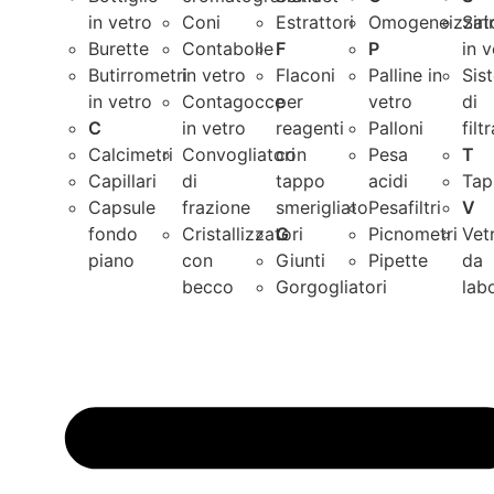
in vetro
Coni
Estrattori
Omogeneizzato
Sir
Burette
Contabolle
F
P
in 
Butirrometri
in vetro
Flaconi
Palline in
Sis
in vetro
Contagocce
per
vetro
di
C
in vetro
reagenti
Palloni
filt
Calcimetri
Convogliatori
con
Pesa
T
Capillari
di
tappo
acidi
Tap
Capsule
frazione
smerigliato
Pesafiltri
V
fondo
Cristallizzatori
G
Picnometri
Vet
piano
con
Giunti
Pipette
da
becco
Gorgogliatori
lab