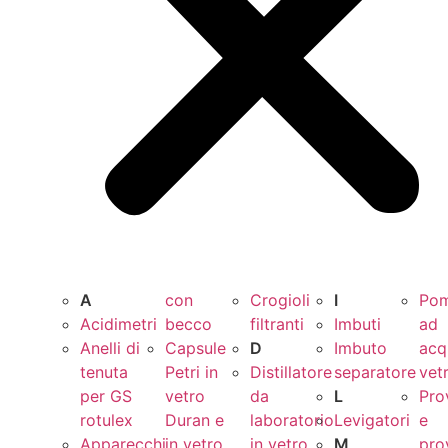
A
con
Crogioli
I
Po
Acidimetri
becco
filtranti
Imbuti
ad
Anelli di
Capsule
D
Imbuto
acq
tenuta
Petri in
Distillatore
separatore
vet
per GS
vetro
da
L
Pro
rotulex
Duran e
laboratorio
Levigatori
e
Apparecchi
in vetro
in vetro
M
pro