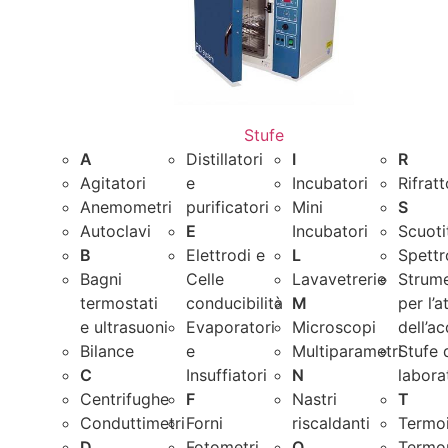
Stufe
A
Distillatori
I
R
Agitatori
e
Incubatori
Rifrat
Anemometri
purificatori
Mini
S
Autoclavi
E
Incubatori
Scuoti
B
Elettrodi e
L
Spettr
Bagni
Celle
Lavavetrerie
Strume
termostati
conducibilità
M
per l’a
e ultrasuoni
Evaporatori
Microscopi
dell’a
Bilance
e
Multiparametri
Stufe 
C
Insuffiatori
N
labora
Centrifughe
F
Nastri
T
Conduttimetri
Forni
riscaldanti
Termo
D
Fotometri
O
Termo